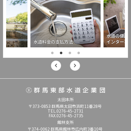
水道の使用
水道料金の支払方法
インターネ
太田本所
〒373-0853 群馬県太田市浜町11番28号
TEL.0276-45-2731
FAX.0276-45-2735
館林支所
〒374-0062 群馬県館林市広内町3番10号