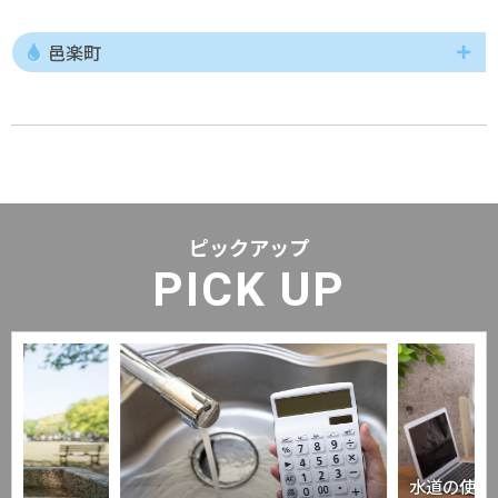
邑楽町
ピックアップ
PICK UP
水道の使用