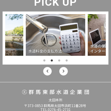
PICK UP
水道の使用
水道料金の支払方法
インターネ
太田本所
〒373-0853 群馬県太田市浜町11番28号
TEL.0276-45-2731