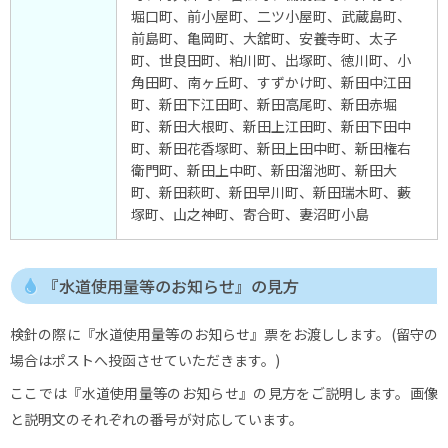
堀口町、前小屋町、二ツ小屋町、武蔵島町、
前島町、亀岡町、大舘町、安養寺町、太子
町、世良田町、粕川町、出塚町、徳川町、小
角田町、南ヶ丘町、すずかけ町、新田中江田
町、新田下江田町、新田高尾町、新田赤堀
町、新田大根町、新田上江田町、新田下田中
町、新田花香塚町、新田上田中町、新田権右
衛門町、新田上中町、新田溜池町、新田大
町、新田萩町、新田早川町、新田瑞木町、藪
塚町、山之神町、寄合町、妻沼町小島
『水道使用量等のお知らせ』の見方
検針の際に『水道使用量等のお知らせ』票をお渡しします。(留守の
場合はポストへ投函させていただきます。)
ここでは『水道使用量等のお知らせ』の見方をご説明します。画像
と説明文のそれぞれの番号が対応しています。