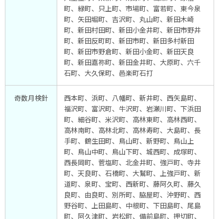
町、緑町、只上町、市場町、富若町、東今泉
町、矢田堀町、吉沢町、丸山町、新田木崎
町、新田村田町、新田小金井町、新田市野井
町、新田反町町、新田市町、新田多村新田
町、新田市野倉町、新田小金町、新田天良
町、新田嘉祢町、新田金井町、大原町、六千
石町、大久保町、邑楽町石打
奇数月検針
西本町、浜町、八幡町、新井町、西矢島町、
福沢町、富沢町、牛沢町、岩瀬川町、下浜田
町、細谷町、米沢町、高林東町、高林西町、
高林南町、高林北町、高林寿町、大島町、長
手町、鶴生田町、鳥山町、新野町、鳥山上
町、鳥山中町、鳥山下町、城西町、成塚町、
西長岡町、菅塩町、北金井町、強戸町、寺井
町、天良町、石橋町、大鷲町、上強戸町、新
道町、泉町、宝町、西新町、藤阿久町、藤久
良町、由良町、別所町、脇屋町、沖野町、西
野谷町、上田島町、中根町、下田島町、尾島
町、阿久津町、岩松町、備前島町、押切町、