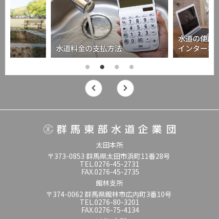
水道の使用
水道料金の支払方法
インターネ
太田本所
〒373-0853 群馬県太田市浜町11番28号
TEL.0276-45-2731
FAX.0276-45-2735
館林支所
〒374-0062 群馬県館林市広内町3番10号
TEL.0276-80-3201
FAX.0276-75-4134