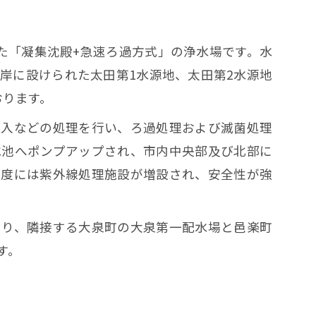
た「凝集沈殿+急速ろ過方式」の浄水場です。水
岸に設けられた太田第1水源地、太田第2水源地
おります。
注入などの処理を行い、ろ過処理および滅菌処理
水池へポンプアップされ、市内中央部及び北部に
年度には紫外線処理施設が増設され、安全性が強
より、隣接する大泉町の大泉第一配水場と邑楽町
す。