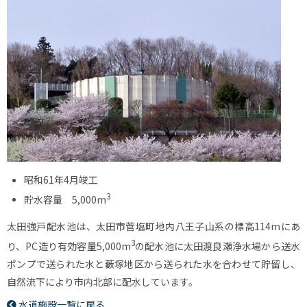
昭和61年4月竣工
3
貯水容量 5,000m
太田強戸配水池は、太田市菅塩町地内八王子山系の標高114mにあ
3
り、PC造り有効容量5,000m
の配水池に太田渡良瀬浄水場から送水
ポンプで送られた水と藪塚地区から送られた水を合わせて貯留し、
自然流下により市内北部に配水しています。
水道施設一覧に戻る