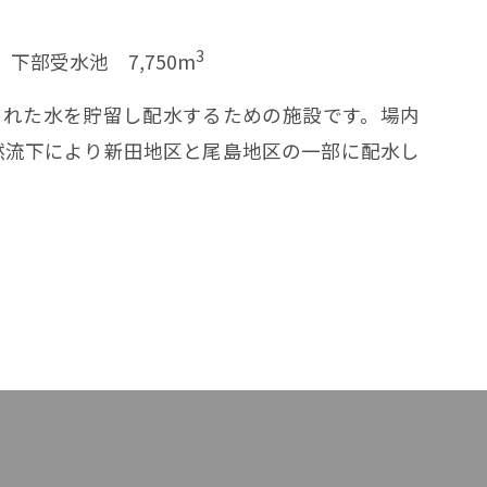
3
、下部受水池 7,750m
られた水を貯留し配水するための施設です。場内
自然流下により新田地区と尾島地区の一部に配水し