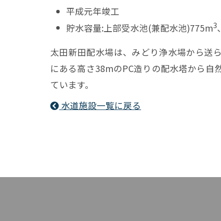
平成元年竣工
3
貯水容量:上部受水池(兼配水池)775m
太田新田配水場は、みどり浄水場から送
にある高さ38mのPC造りの配水塔から
ています。
水道施設一覧に戻る