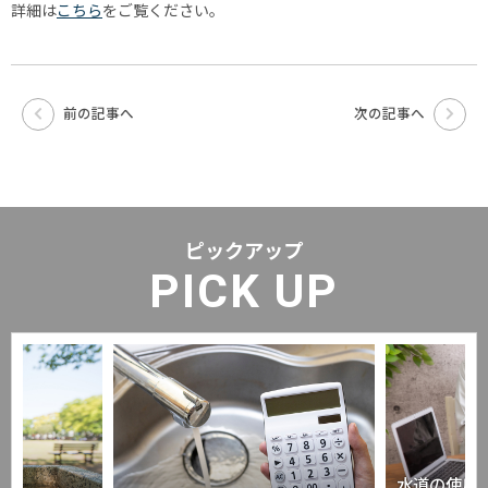
詳細は
こちら
をご覧ください。
前の記事へ
次の記事へ
ピックアップ
PICK UP
水道の使用